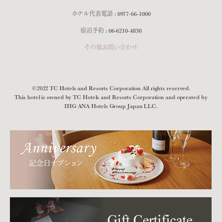
ホテル代表電話 :
0977-66-1000
宿泊予約 :
06-6210-4830
その他お問い合わせ
©2022 TC Hotels and Resorts Corporation All rights reserved.
This hotel is owned by TC Hotels and Resorts Corporation and operated by
IHG ANA Hotels Group Japan LLC.