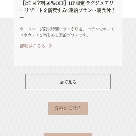
【2泊目室料50％OFF】HP限定 ラグジュアリ
【
ーリゾートを満喫する2連泊プラン～朝食付き
ル
～
シ
「
ホームページ限定特別プランが登場。 ホテルでゆっく
エ
りホカンスを楽しめる連泊プランです。
が
詳細はこちら
詳
全て見る
客室のご案内