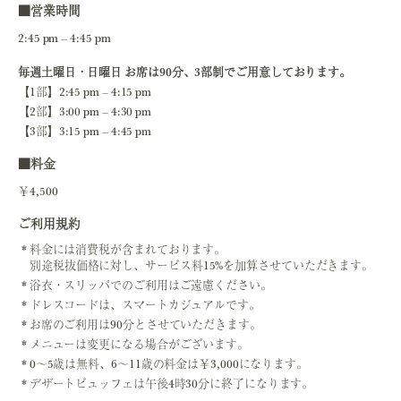
■営業時間
2:45 pm – 4:45 pm
毎週土曜日・日曜日 お席は90分、3部制でご用意しております。
【1部】2:45 pm – 4:15 pm
【2部】3:00 pm – 4:30 pm
【3部】3:15 pm – 4:45 pm
■料金
￥4,500
ご利用規約
料金には消費税が含まれております。
別途税抜価格に対し、サービス料15%を加算させていただきます。
浴衣・スリッパでのご利用はご遠慮ください。
ドレスコードは、スマートカジュアルです。
お席のご利用は90分とさせていただきます。
メニューは変更になる場合がございます。
0～5歳は無料、6～11歳の料金は￥3,000になります。
デザートビュッフェは午後4時30分に終了になります。