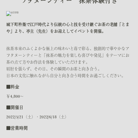
フタヌーンティー 抹茶体験付き
城下町杵築で江戸時代より伝統の心と技を受け継ぐお茶の老舗「とま
や」より、亭主（先生）をお迎えしてイベントを開催。
抹茶本来のふくよかな極上の味わいと苺で彩る、独創的で華やかなア
フタヌーンティーと「抹茶の魅力を楽しむ喜びや発見」をテーマにお
茶の点て方やお作法を体験していただけます。
肩肘を張らず、その日、その瞬間のお茶と向き合う。
日本の文化に触れながら自分と向き合う時間をお過ごしください。
■料金
￥4,800～
■開催日
2022/5/21（土）・2022/6/18（土）
■営業時間