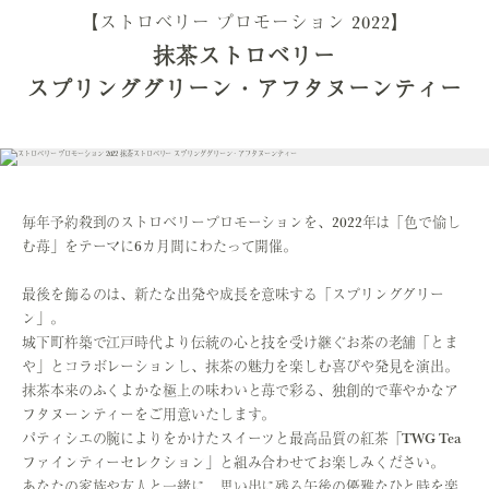
【ストロベリー プロモーション 2022】
抹茶ストロベリー
スプリンググリーン・アフタヌーンティー
毎年予約殺到のストロベリープロモーションを、2022年は「色で愉し
む苺」をテーマに6カ月間にわたって開催。
最後を飾るのは、新たな出発や成長を意味する「スプリンググリー
ン」。
城下町杵築で江戸時代より伝統の心と技を受け継ぐお茶の老舗「とま
や」とコラボレーションし、抹茶の魅力を楽しむ喜びや発見を演出。
抹茶本来のふくよかな極上の味わいと苺で彩る、独創的で華やかなア
フタヌーンティーをご用意いたします。
パティシエの腕によりをかけたスイーツと最高品質の紅茶「TWG Tea
ファインティーセレクション」と組み合わせてお楽しみください。
あなたの家族や友人と一緒に、思い出に残る午後の優雅なひと時を楽