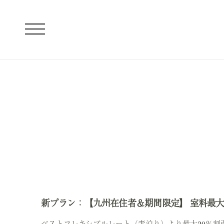
新プラン：【九州在住者＆期間限定】 室料最大2
ベストフレキシブルレート（素泊り）より最大20％割