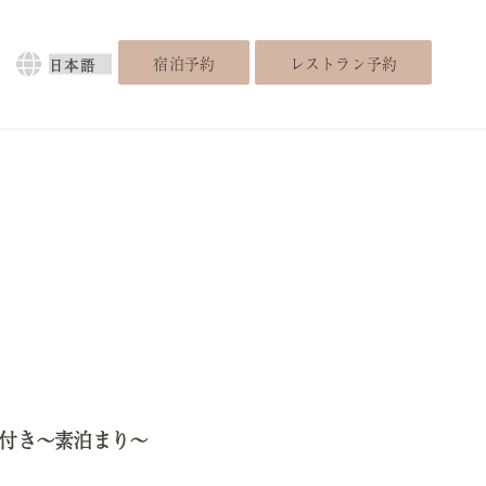
言
宿泊予約
レストラン予約
語
を
選
択
典付き～素泊まり～